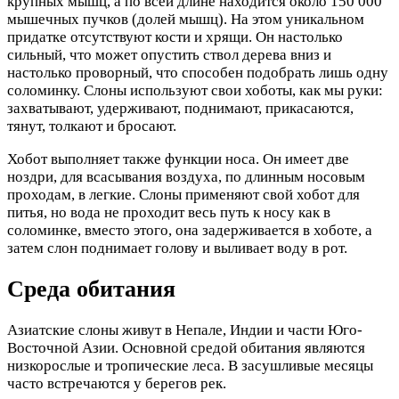
крупных мышц, а по всей длине находится около 150 000
мышечных пучков (долей мышц). На этом уникальном
придатке отсутствуют кости и хрящи. Он настолько
сильный, что может опустить ствол дерева вниз и
настолько проворный, что способен подобрать лишь одну
соломинку. Слоны используют свои хоботы, как мы руки:
захватывают, удерживают, поднимают, прикасаются,
тянут, толкают и бросают.
Хобот выполняет также функции носа. Он имеет две
ноздри, для всасывания воздуха, по длинным носовым
проходам, в легкие. Слоны применяют свой хобот для
питья, но вода не проходит весь путь к носу как в
соломинке, вместо этого, она задерживается в хоботе, а
затем слон поднимает голову и выливает воду в рот.
Среда обитания
Азиатские слоны живут в Непале, Индии и части Юго-
Восточной Азии. Основной средой обитания являются
низкорослые и тропические леса. В засушливые месяцы
часто встречаются у берегов рек.