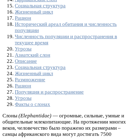
Социальная структура
Жизненный цикл
Рацион
Исторический ареал обитания и численность
популяции
Численность популяции и распространения в
текущее время
Угрозы
Азиатский слон
Описание
Социальная структура
Жизненный цикл
Размножение
Рацион
Популяция и распространение
Угрозы
Факты о слонах
Слоны
(
Elephantidae
)
— огромные, сильные, умные и
общительные млекопитающие. На протяжении многих
веков, человечество было поражено их размерами –
самцы африканского вида могут достигать 7500