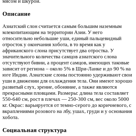
мясом и шкурой.
Описание
Азиатский слон считается самым большим наземным
млекопитающим на территории Азии. У него
относительно небольшие уши, единый пальцевидный
отросток у окончания хобота, в то время как у
африканского слона присутствует два отростка. У
значительного количества самцов азиатского слона
отсутствуют бивни, а процент самцов, имеющих таковые
зависит от региона – около 5% в Шри-Ланке и до 90 % на
юге Индии. Азиатские слоны постоянно удерживают свои
уши в движении для охлаждения тела. Они имеют хорошо
развитый слух, зрение, обоняние, а также являются
прекрасными пловцами. Размеры: длина тела составляет
550-640 см, рост в плечах — 250-300 см, вес около 5000
кг. Окрас: варьируется от темно-серого до коричневого, с
вкраплениями розового на лбу, ушах, груди и у основания
хобота.
Социальная структура