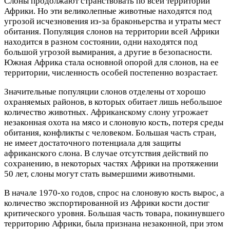
Слоны продолжают странствовать по всей территории
Африки. Но эти великолепные животные находятся под
угрозой исчезновения из-за браконьерства и утраты мест
обитания. Популяция слонов на территории всей Африки
находится в разном состоянии, одни находятся под
большой угрозой вымирания, а другие в безопасности.
Южная Африка стала основной опорой для слонов, на ее
территории, численность особей постепенно возрастает.
Значительные популяции слонов отделены от хорошо
охраняемых районов, в которых обитает лишь небольшое
количество животных. Африканскому слону угрожает
незаконная охота на мясо и слоновую кость, потеря среды
обитания, конфликты с человеком. Большая часть стран,
не имеет достаточного потенциала для защиты
африканского слона. В случае отсутствия действий по
сохранению, в некоторых частях Африки на протяжении
50 лет, слоны могут стать вымершими животными.
В начале 1970-хо годов, спрос на слоновую кость вырос, а
количество экспортированной из Африки кости достиг
критического уровня. Большая часть товара, покинувшего
территорию Африки, была признана незаконной, при этом