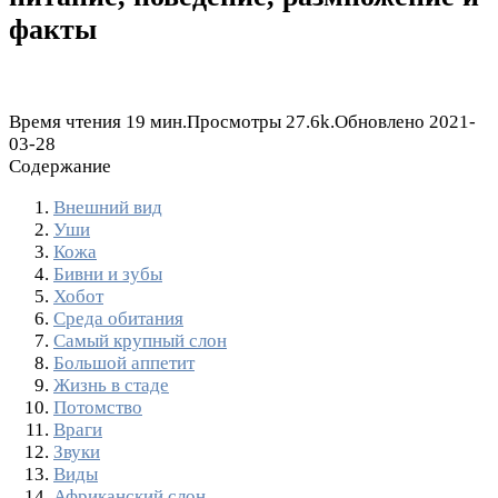
факты
Время чтения
19 мин.
Просмотры
27.6k.
Обновлено
2021-
03-28
Содержание
Внешний вид
Уши
Кожа
Бивни и зубы
Хобот
Среда обитания
Самый крупный слон
Большой аппетит
Жизнь в стаде
Потомство
Враги
Звуки
Виды
Африканский слон