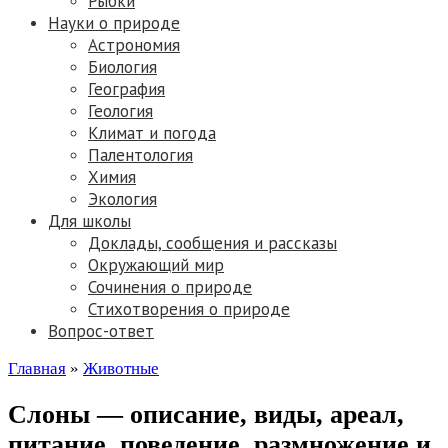
Рыбки
Науки о природе
Астрономия
Биология
География
Геология
Климат и погода
Палентология
Химия
Экология
Для школы
Доклады, сообщения и рассказы
Окружающий мир
Сочинения о природе
Стихотворения о природе
Вопрос-ответ
Главная
»
Животные
Слоны — описание, виды, ареал,
питание, поведение, размножение и