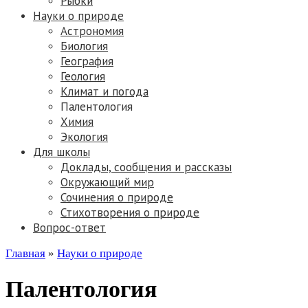
Рыбки
Науки о природе
Астрономия
Биология
География
Геология
Климат и погода
Палентология
Химия
Экология
Для школы
Доклады, сообщения и рассказы
Окружающий мир
Сочинения о природе
Стихотворения о природе
Вопрос-ответ
Главная
»
Науки о природе
Палентология