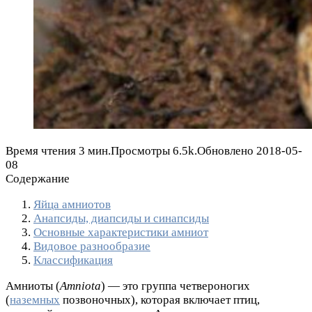
Время чтения
3 мин.
Просмотры
6.5k.
Обновлено
2018-05-
08
Содержание
Яйца амниотов
Анапсиды, диапсиды и синапсиды
Основные характеристики амниот
Видовое разнообразие
Классификация
Амниоты (
Amniota
) — это группа
четвероногих
(
наземных
позвоночных)
, которая включает птиц,