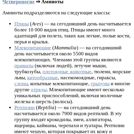
Четвероногие
⇒ Амниоты
Амниоты подразделяются на следующие классы:
Птицы
(
Aves
) — на сегодняшний день насчитывается
более 10 000 видов птиц. Птицы имеют много
адаптаций для полета, таких как легкие, полые кости,
перья и крылья.
Млекопитающие
(
Mammalia
) — на сегодняшний
день насчитывается около 5500 видов
млекопитающих. Членами этой группы являются
приматы
(включая людей), летучие мыши,
трубкозубы,
плотоядные животные
, тюлени, морские
львы,
китообразные
, насекомоядные, гираксы,
слоны
, копытные млекопитающие,
грызуны
и многие
другие
отряды
. Млекопитающие имеют несколько
уникальных приспособлений, включая молочные
железы и шерсть (волосы).
Рептилии
(
Reptilia
) — на сегодняшний день
насчитывается около 7900 видов рептилий. В эту
группу входят крокодилы, змеи, аллигаторы,
ящерицы, кайманы, черепахи и туатары. Рептилии
имеют чешую, которая покрывает их кожу и