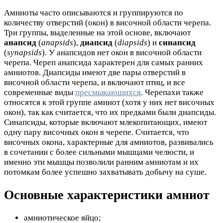
Амниоты часто описываются и группируются по
количеству отверстий (окон) в височной области черепа.
Три группы, выделенные на этой основе, включают
анапсид
(
anapsids
),
диапсид
(
diapsids
) и
синапсид
(
synapsids
). У анапсидов нет окон в височной области
черепа. Череп анапсида характерен для самых ранних
амниотов. Диапсиды имеют две пары отверстий в
височной области черепа, и включают птиц, и все
современные виды
пресмыкающихся
. Черепахи также
относятся к этой группе амниот (хотя у них нет височных
окон), так как считается, что их предками были диапсиды.
Синапсиды, которые включают млекопитающих, имеют
одну пару височных окон в черепе. Считается, что
височных окона, характерные для амниотов, развивались
в сочетании с более сильными мышцами челюсти, и
именно эти мышцы позволили ранним амниотам и их
потомкам более успешно захватывать добычу на суше.
Основные характеристики амниот
амниотическое яйцо;