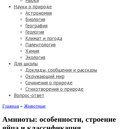
Рыбки
Науки о природе
Астрономия
Биология
География
Геология
Климат и погода
Палентология
Химия
Экология
Для школы
Доклады, сообщения и рассказы
Окружающий мир
Сочинения о природе
Стихотворения о природе
Вопрос-ответ
Главная
»
Животные
Амниоты: особенности, строение
яйца и классификация