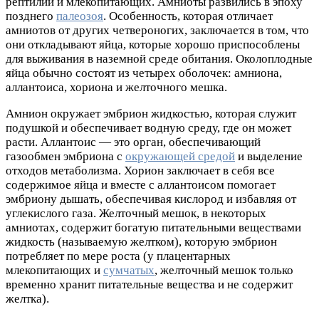
рептилий и млекопитающих. Амниоты развились в эпоху
позднего
палеозоя
. Особенность, которая отличает
амниотов от других
четвероногих
, заключается в том, что
они откладывают яйца, которые хорошо приспособлены
для выживания в наземной среде обитания. Околоплодные
яйца обычно состоят из четырех оболочек: амниона,
аллантоиса, хориона и желточного мешка.
Амнион окружает эмбрион жидкостью, которая служит
подушкой и обеспечивает водную среду, где он может
расти. Аллантоис — это орган, обеспечивающий
газообмен эмбриона с
окружающей средой
и выделение
отходов метаболизма. Хорион заключает в себя все
содержимое яйца и вместе с аллантоисом помогает
эмбриону дышать, обеспечивая кислород и избавляя от
углекислого газа. Желточный мешок, в некоторых
амниотах, содержит богатую питательными веществами
жидкость (называемую желтком), которую эмбрион
потребляет по мере роста (у плацентарных
млекопитающих и
сумчатых
, желточный мешок только
временно хранит питательные вещества и не содержит
желтка).