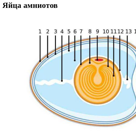
Яйца амниотов