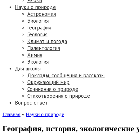
Рыбки
Науки о природе
Астрономия
Биология
География
Геология
Климат и погода
Палентология
Химия
Экология
Для школы
Доклады, сообщения и рассказы
Окружающий мир
Сочинения о природе
Стихотворения о природе
Вопрос-ответ
Главная
»
Науки о природе
География, история, экологические 