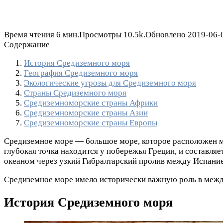
Время чтения
6 мин.
Просмотры
10.5k.
Обновлено
2019-06-
Содержание
История Средиземного моря
География Средиземного моря
Экологические угрозы для Средиземного моря
Страны Средиземного моря
Средиземноморские страны Африки
Средиземноморские страны Азии
Средиземноморские страны Европы
Средиземное море — большое море, которое расположен
глубокая точка находится у побережья Греции, и составля
океаном через узкий Гибралтарский пролив между Испанией
Средиземное море имело исторически важную роль в между
История Средиземного моря