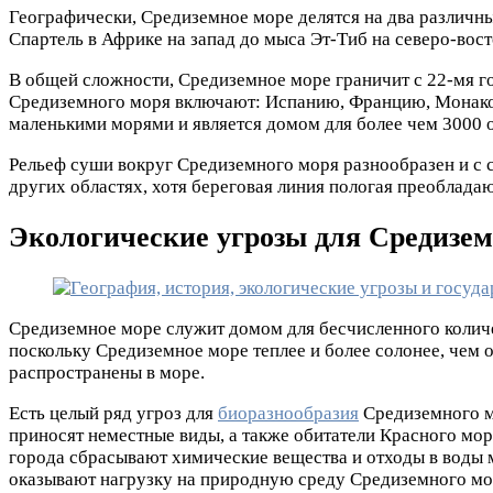
Географически, Средиземное море делятся на два различн
Спартель в Африке на запад до мыса Эт-Тиб на северо-вос
В общей сложности, Средиземное море граничит с 22-мя г
Средиземного моря включают: Испанию, Францию, Монако, 
маленькими морями и является домом для более чем 3000 
Рельеф суши вокруг Средиземного моря разнообразен и с с
других областях, хотя береговая линия пологая преобладаю
Экологические угрозы для Средизем
Средиземное море служит домом для бесчисленного колич
поскольку Средиземное море теплее и более солонее, чем 
распространены в море.
Есть целый ряд угроз для
биоразнообразия
Средиземного мо
приносят неместные виды, а также обитатели Красного мор
города сбрасывают химические вещества и отходы в воды 
оказывают нагрузку на природную среду Средиземного мо