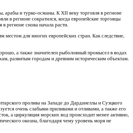
ы, арабы и турко-османы. К XII веку торговля в регионе
овли в регионе сократился, когда европейские торговцы
 в регионе снова начала расти.
м местом для многих европейских стран. Как следствие,
орошо, а также значителен рыболовный промысел в водах
яжам, развитым городам и древним историческим объектам.
лтарского пролива на Западе до Дарданеллы и Суэцкого
зуется очень слабыми приливами и отливами, а также его
 сток, а циркуляция морских вод происходит менее активно,
нтического океана, благодаря чему уровень моря не