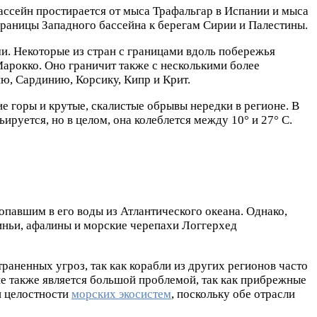
ассейн простирается от мыса Трафальгар в Испании и мыса
границы Западного бассейна к берегам Сирии и Палестины.
и. Некоторые из стран с границами вдоль побережья
арокко. Оно граничит также с несколькими более
ю, Сардинию, Корсику, Кипр и Крит.
 горы и крутые, скалистые обрывы нередки в регионе. В
руется, но в целом, она колеблется между 10° и 27° С.
попавшим в его воды из Атлантического океана. Однако,
иньи, афалины и морские черепахи Логгерхед
аненных угроз, так как корабли из других регионов часто
ие также является большой проблемой, так как прибрежные
и целостности
морских экосистем
, поскольку обе отрасли