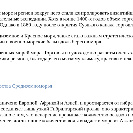
ое море и регион вокруг него стали контролировать византийц
ательные экспедиции. Хотя в конце 1400-х годов объем торг
днако в 1869 году после открытия Суэцкого канала торговля
иземное и Красное моря, также стало важным стратегически
ии и военно-морские базы вдоль берегов моря.
енных морей мира. Торговля и судоходство развиты очень х
мики региона, благодаря его мягкому климату, красивым пл
ничено Европой, Африкой и Азией, и простирается от гибра
 соединяет лишь узкий Гибралтарский пролив, оно характери
вязано с тем, что испарение превышает количество осадков и
менее, достаточное количество воды впадает в море из Атла