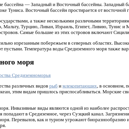
ые бассейна — Западный и Восточный бассейны. Западный б
токе Туниса. Восточный бассейн простирается от восточной 
осударствами, а также несколькими различными территориям
Мальту, Турцию, Ливан, Израиль, Египет, Ливию, Тунис и М
островов. Самые большие из этих островов включают Сицили
ильно изрезанным побережьем в северных областях. Высокие
т пустыни. Температура воды Средиземного моря также варьи
ного моря
ества различных видов
рыб
и
млекопитающих
, в основном, 
океан, этим видам пришлось приспосабливаться. Морские св
ря. Инвазивные виды являются одной из наиболее распростр
я попадают в Средиземное, через Суэцкий канал. Загрязнен
моря. Перевылов, как и туризм угрожают биоразнообразию 
ря.