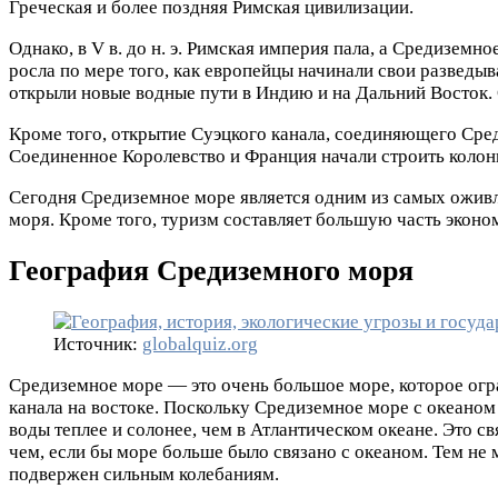
Греческая и более поздняя Римская цивилизации.
Однако, в V в. до н. э. Римская империя пала, а Средиземн
росла по мере того, как европейцы начинали свои разведыв
открыли новые водные пути в Индию и на Дальний Восток. О
Кроме того, открытие Суэцкого канала, соединяющего Сред
Соединенное Королевство и Франция начали строить колон
Сегодня Средиземное море является одним из самых оживл
моря. Кроме того, туризм составляет большую часть эконо
География Средиземного моря
Источник:
globalquiz.org
Средиземное море — это очень большое море, которое огра
канала на востоке. Поскольку Средиземное море с океаном
воды теплее и солонее, чем в Атлантическом океане. Это с
чем, если бы море больше было связано с океаном. Тем не 
подвержен сильным колебаниям.