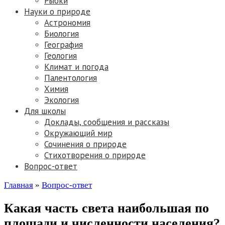
Рыбки
Науки о природе
Астрономия
Биология
География
Геология
Климат и погода
Палентология
Химия
Экология
Для школы
Доклады, сообщения и рассказы
Окружающий мир
Сочинения о природе
Стихотворения о природе
Вопрос-ответ
Главная
»
Вопрос-ответ
Какая часть света наибольшая по
площади и численности населения?