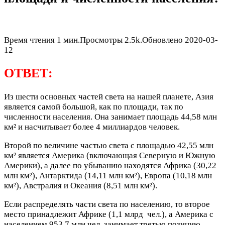
Время чтения
1 мин.
Просмотры
2.5k.
Обновлено
2020-03-
12
ОТВЕТ:
Из шести основных частей света на нашей планете, Азия
является самой большой, как по площади, так по
численности населения. Она занимает площадь 44,58 млн
км² и насчитывает более 4 миллиардов человек.
Второй по величине частью света с площадью 42,55 млн
км² является Америка (включающая Северную и Южную
Америки), а далее по убыванию находятся Африка (30,22
млн км²), Антарктида (14,11 млн км²), Европа (10,18 млн
км²), Австралия и Океания (8,51 млн км²).
Если распределять части света по населению, то второе
место принадлежит Африке (1,1 млрд чел.), а Америка с
населением 953,7 млн чел. занимает третью позицию.