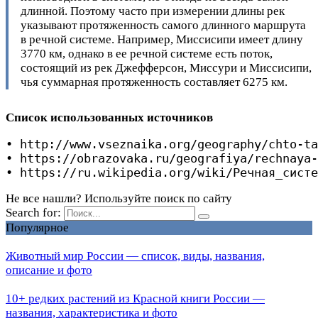
длинной. Поэтому часто при измерении длины рек
указывают протяженность самого длинного маршрута
в речной системе. Например, Миссисипи имеет длину
3770 км, однако в ее речной системе есть поток,
состоящий из рек Джефферсон, Миссури и Миссисипи,
чья суммарная протяженность составляет 6275 км.
Список использованных источников
• http://www.vseznaika.org/geography/chto-ta
• https://obrazovaka.ru/geografiya/rechnaya-
• https://ru.wikipedia.org/wiki/Речная_систе
Не все нашли? Используйте поиск по сайту
Search for:
Популярное
Животный мир России — список, виды, названия,
описание и фото
10+ редких растений из Красной книги России —
названия, характеристика и фото