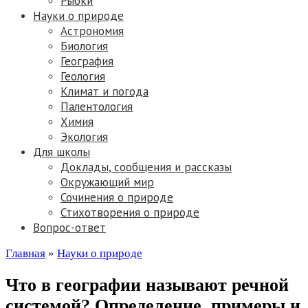
Рыбки
Науки о природе
Астрономия
Биология
География
Геология
Климат и погода
Палентология
Химия
Экология
Для школы
Доклады, сообщения и рассказы
Окружающий мир
Сочинения о природе
Стихотворения о природе
Вопрос-ответ
Главная
»
Науки о природе
Что в географии называют речной
системой? Определение, примеры и