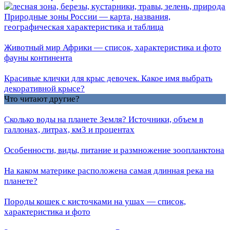
Природные зоны России — карта, названия,
географическая характеристика и таблица
Животный мир Африки — список, характеристика и фото
фауны континента
Красивые клички для крыс девочек. Какое имя выбрать
декоративной крысе?
Что читают другие?
Сколько воды на планете Земля? Источники, объем в
галлонах, литрах, км3 и процентах
Особенности, виды, питание и размножение зоопланктона
На каком материке расположена самая длинная река на
планете?
Породы кошек с кисточками на ушах — список,
характеристика и фото