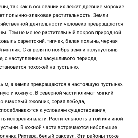
ны, так как в основании их лежат древние морские
ет полынно-злаковая растительность. Земли
озяйственной деятельности человека превращаются
ны. Тем не менее растительный покров природной
овыль сарептский, типчак, белая полынь, черная
 мятлик. С апреля по ноябрь земли полупустынь
е, с наступлением засушливого периода,
 становится похожей на пустыню.
вым, а земли превращаются в настоящую пустыню.
рную и южную. В северной части климат мягкий.
лончаковый ежовник, серая лебеда,
посабливаются к условиям существования,
ь испарения влаги. Растительность в той или иной
пустыни. В южной части встречаются небольшие
солянка Рихтера, белый саксаул. Эти районы тоже