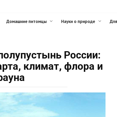
Домашние питомцы
Науки о природе
Для
полупустынь России:
арта, климат, флора и
фауна