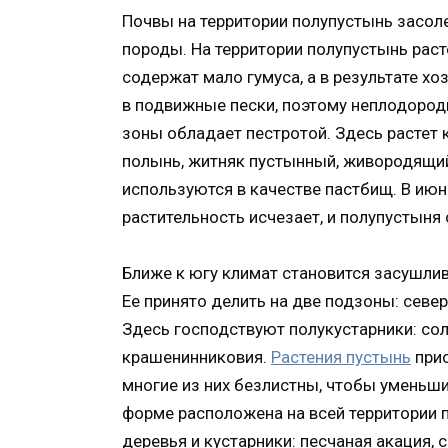
Почвы на территории полупустынь засоле
породы. На территории полупустынь раст
содержат мало гумуса, а в результате х
в подвижные пески, поэтому неплодород
зоны обладает пестротой. Здесь растет к
полынь, житняк пустынный, живородящий
используются в качестве пастбищ. В июн
растительность исчезает, и полупустыня
Ближе к югу климат становится засушли
Ее принято делить на две подзоны: севе
Здесь господствуют полукустарники: со
крашенинниковия.
Растения пустынь
прис
многие из них безлистны, чтобы уменьшит
форме расположена на всей территории 
деревья и кустарники: песчаная акация, 