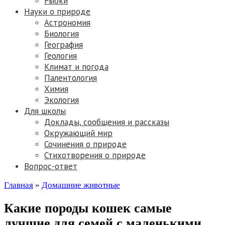
Рыбки
Науки о природе
Астрономия
Биология
География
Геология
Климат и погода
Палентология
Химия
Экология
Для школы
Доклады, сообщения и рассказы
Окружающий мир
Сочинения о природе
Стихотворения о природе
Вопрос-ответ
Главная
»
Домашние животные
Какие породы кошек самые
лучшие для семей с маленькими