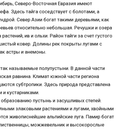
Сибирь, Северо-Восточная Евразия имеют
фа. Здесь тайга соседствует с болотами, а
ундрой. Север Азии богат такими деревьями, как
ревьев относительно небольшая. Речушки и озера
астений, ив и ольхи. Район тайги за счет густого
шистый ковер. Долины рек покрыты лугами с
ак астры и анемоны.
 так называемые полупустыни. В данной части
ская равнина. Климат южной части региона
даются субтропики. Здесь природа представлена
 и кустарниками.
 образованию пустынь и засушливых степей.
олными злаковыми растениями и лугами, хвойными
тся живописнейшие альпийские луга. Памир богат
, лиственницы, можжевельник и высокорослые