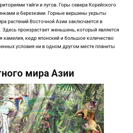
ториями тайги и лугов. Горы севера Корейского
инками и березками. Горные вершины укрыты
ра растений Восточной Азии заключается в
. Здесь произрастает женьшень, который является
я камелия, кедр японский и большое количество
венных условия ни в одном другом месте планеты
ного мира Азии