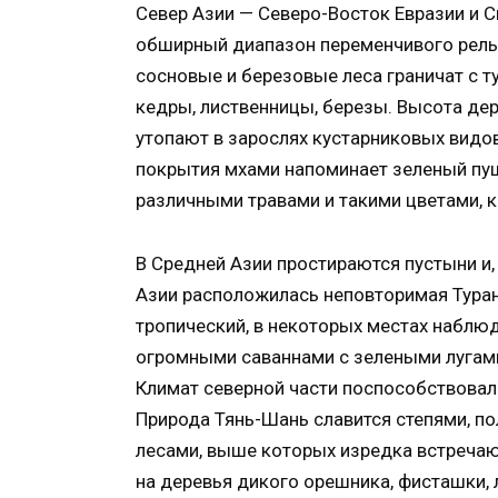
Север Азии — Северо-Восток Евразии и 
обширный диапазон переменчивого релье
сосновые и березовые леса граничат с т
кедры, лиственницы, березы. Высота де
утопают в зарослях кустарниковых видов р
покрытия мхами напоминает зеленый пу
различными травами и такими цветами, к
В Средней Азии простираются пустыни и,
Азии расположилась неповторимая Туран
тропический, в некоторых местах наблю
огромными саваннами с зелеными лугами
Климат северной части поспособствовал
Природа Тянь-Шань славится степями, п
лесами, выше которых изредка встречаю
на деревья дикого орешника, фисташки