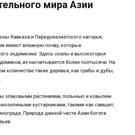
тельного мира Азии
ны Кавказа и Переднеазиатского нагорья,
зии имеют влажную почву, которые
го эндемизма. Здесь скалы и высокогорья
демиков, их насчитывается более полтысячи. На
м количестве такие деревья, как грабы и дубы,
.
ты злаковыми растениями, полынью и ковылем.
ечнозелеными кустарниками, такими как самшит,
инограда. Природа данной части Азии богата
вьев.