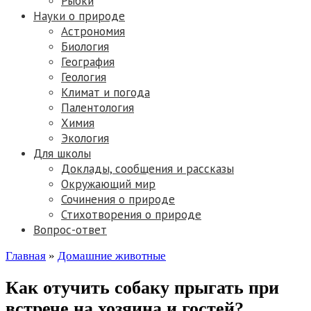
Рыбки
Науки о природе
Астрономия
Биология
География
Геология
Климат и погода
Палентология
Химия
Экология
Для школы
Доклады, сообщения и рассказы
Окружающий мир
Сочинения о природе
Стихотворения о природе
Вопрос-ответ
Главная
»
Домашние животные
Как отучить собаку прыгать при
встрече на хозяина и гостей?