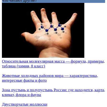
Что читают другие?
Относительная молекулярная масса — формула, примеры,
таблица (химия, 8 класс)
Животные холодных районов мира — характеристика,
интересные факты и фото
Зона пустынь и полупустынь России: где находится, карта,
климат, флора и фауна
Двустворчатые моллюски