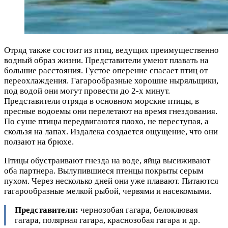
Отряд также состоит из птиц, ведущих преимущественно
водный образ жизни. Представители умеют плавать на
большие расстояния. Густое оперение спасает птиц от
переохлаждения. Гагарообразные хорошие ныряльщики,
под водой они могут провести до 2-х минут.
Представители отряда в основном морские птицы, в
пресные водоемы они перелетают на время гнездования.
По суше птицы передвигаются плохо, не переступая, а
скользя на лапах. Издалека создается ощущение, что они
ползают на брюхе.
Птицы обустраивают гнезда на воде, яйца высиживают
оба партнера. Вылупившиеся птенцы покрыты серым
пухом. Через несколько дней они уже плавают. Питаются
гагарообразные мелкой рыбой, червями и насекомыми.
Представители:
чернозобая гагара, белоклювая
гагара, полярная гагара, краснозобая гагара и др.