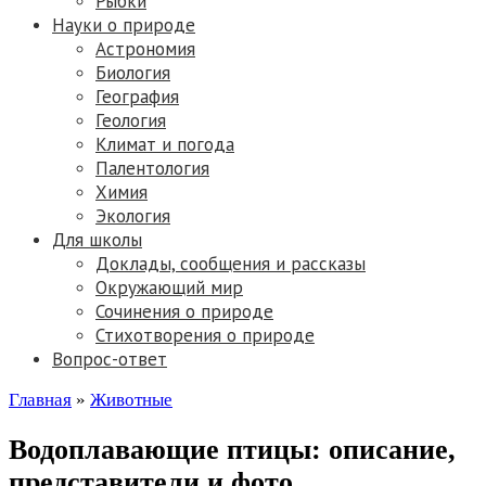
Рыбки
Науки о природе
Астрономия
Биология
География
Геология
Климат и погода
Палентология
Химия
Экология
Для школы
Доклады, сообщения и рассказы
Окружающий мир
Сочинения о природе
Стихотворения о природе
Вопрос-ответ
Главная
»
Животные
Водоплавающие птицы: описание,
представители и фото