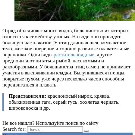
Отряд объединяет много видов, большинство из которых
относится к семейству утиных. На воде они проводят
большую часть жизни. У птиц длинная шея, компактное
тело, жесткое оперение и хорошо развитые плавательные
перепонки. Одни виды
растительноядные
, другие
предпочитают питаться рыбой, насекомыми и
ракообразными. У большинства птиц самец не принимает
участия в высиживании кладки. Вылупившиеся птенцы,
покрытые пухом, уже через несколько часов способны
передвигаться и плавать.
Представители:
красноносый нырок, кряква,
обыкновенная гага, серый гусь, хохлатая чернять,
широконоска и др.
Не все нашли? Используйте поиск по сайту
Search for: