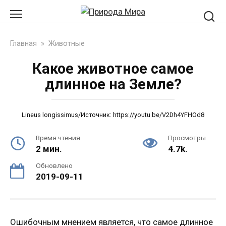
Перейти
к
контенту
Главная
»
Животные
Какое животное самое
длинное на Земле?
Lineus longissimus/Источник: https://youtu.be/V2Dh4YFHOd8
Время чтения
Просмотры
2 мин.
4.7k.
Обновлено
2019-09-11
Ошибочным мнением является, что самое длинное