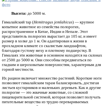
Высота:
до 5000 м.
Гималайский тар (
Hemitragus jemlahicus
) — крупное
копытное животное из семейства полорогих,
распространенное в Китае, Индии и Непале. Этот
представитель полорогих вырастает до 105 кг, и имеет
размер в холке до 1 м. Он адаптирован к жизни в
прохладном климате со скалистым ландшафтом,
благодаря густому меху и плотному подшерстку. В
Гималаях эти животные в основном находятся на склонах
от 2500 до 5000 м. Они способны передвигаться по
гладким и шероховатым поверхностям, характерным для
горной местности.
Их рацион включает множество растений. Короткие ноги
позволяют гималайским тарам балансировать, достигая
листьев кустарников и маленьких деревьев. Как и другие
полорогие — это жвачные животные, со сложной
пищеварительной системой, которая позволяет получать
питательные вещества из трудно перевариваемых