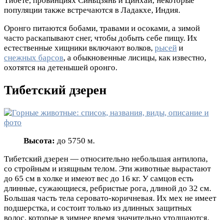
Тибете, провинциях Синьцзянь и Цинхай; некоторые
популяции также встречаются в Ладакхе, Индия.
Оронго питаются бобами, травами и осоками, а зимой
часто раскапывают снег, чтобы добыть себе пищу. Их
естественные хищники включают волков,
рысей
и
снежных барсов
, а обыкновенные лисицы, как известно,
охотятся на детенышей оронго.
Тибетский дзерен
Высота:
до 5750 м.
Тибетский дзерен — относительно небольшая антилопа,
со стройным и изящным телом. Эти животные вырастают
до 65 см в холке и имеют вес до 16 кг. У самцов есть
длинные, сужающиеся, ребристые рога, длиной до 32 см.
Большая часть тела серовато-коричневая. Их мех не имеет
подшерстка, и состоит только из длинных защитных
волос, которые в зимнее время значительно утолщаются.