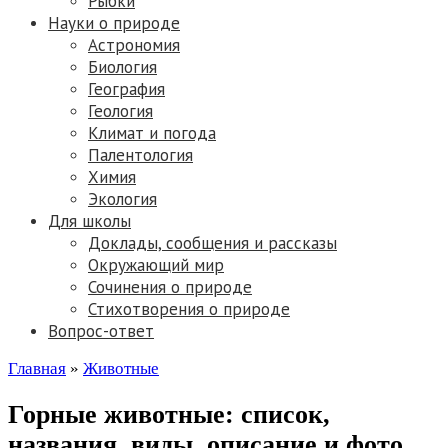
Рыбки
Науки о природе
Астрономия
Биология
География
Геология
Климат и погода
Палентология
Химия
Экология
Для школы
Доклады, сообщения и рассказы
Окружающий мир
Сочинения о природе
Стихотворения о природе
Вопрос-ответ
Главная
»
Животные
Горные животные: список,
названия, виды, описание и фото