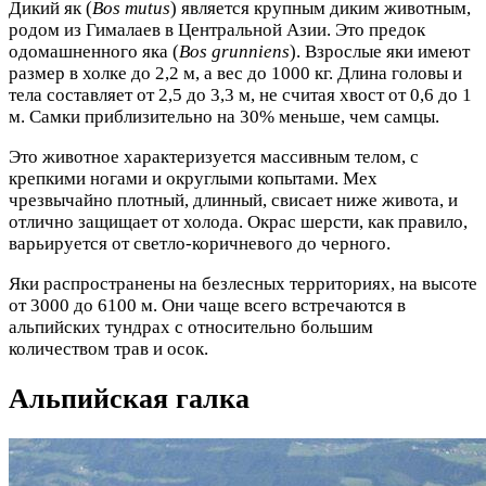
Дикий як (
Bos mutus
) является крупным диким животным,
родом из Гималаев в Центральной Азии. Это предок
одомашненного яка (
Bos grunniens
). Взрослые яки имеют
размер в холке до 2,2 м, а вес до 1000 кг. Длина головы и
тела составляет от 2,5 до 3,3 м, не считая хвост от 0,6 до 1
м. Самки приблизительно на 30% меньше, чем самцы.
Это животное характеризуется массивным телом, с
крепкими ногами и округлыми копытами. Мех
чрезвычайно плотный, длинный, свисает ниже живота, и
отлично защищает от холода. Окрас шерсти, как правило,
варьируется от светло-коричневого до черного.
Яки распространены на безлесных территориях, на высоте
от 3000 до 6100 м. Они чаще всего встречаются в
альпийских тундрах с относительно большим
количеством трав и осок.
Альпийская галка