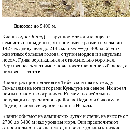
Высота:
до 5400 м.
Кианг (
Equus kiang
) — крупное млекопитающее из
семейства лошадиных, которое имеет размер в холке до
142 см, длину тела до 214 см, и вес — до 400 кг. У этих
животных большая голова, с тупой мордой и выпуклым
носом. Грива вертикальная и относительно короткая.
Верхняя часть тела имеет красновато-коричневый окрас, а
нижняя — светлая.
Кианги распространены на Тибетском плато, между
Гималаями на юге и горами Куньлунь на севере. Их ареал
почти полностью ограничен Китаем, но небольшие
популяции встречаются в районах Ладакх и Сиккима в
Индии, и вдоль северной границы Непала.
Кианги обитают на альпийских лугах и степи, на высоте от
2700 до 5400 м над уровнем моря. Они предпочитают
относительно плоские плато, широкие долины и низкие