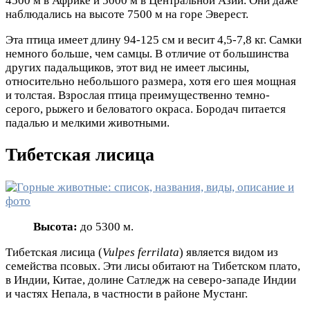
4500 м в Африке и 5000 м в Центральной Азии. Они даже
наблюдались на высоте 7500 м на горе Эверест.
Эта птица имеет длину 94-125 см и весит 4,5-7,8 кг. Самки
немного больше, чем самцы. В отличие от большинства
других падальщиков, этот вид не имеет лысины,
относительно небольшого размера, хотя его шея мощная
и толстая. Взрослая птица преимущественно темно-
серого, рыжего и беловатого окраса. Бородач питается
падалью и мелкими животными.
Тибетская лисица
Высота:
до 5300 м.
Тибетская лисица (
Vulpes ferrilata
) является видом из
семейства псовых. Эти лисы обитают на Тибетском плато,
в Индии, Китае, долине Сатледж на северо-западе Индии
и частях Непала, в частности в районе Мустанг.