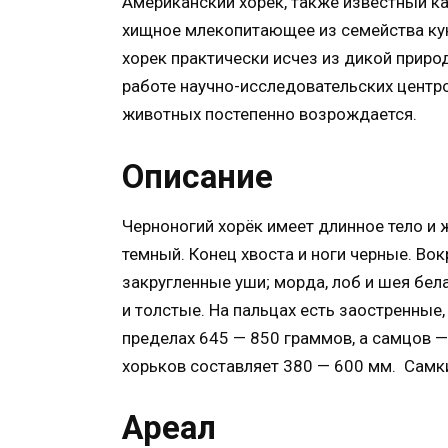
Американский хорёк, также известный к
хищное млекопитающее из семейства к
хорек практически исчез из дикой приро
работе научно-исследовательских центро
животных постепенно возрождается.
Описание
Черноногий хорёк имеет длинное тело и 
темный. Конец хвоста и ноги черные. Вок
закругленные уши; морда, лоб и шея бела
и толстые. На пальцах есть заостренные,
пределах 645 — 850 граммов, а самцов —
хорьков составляет 380 — 600 мм. Самки
Ареал