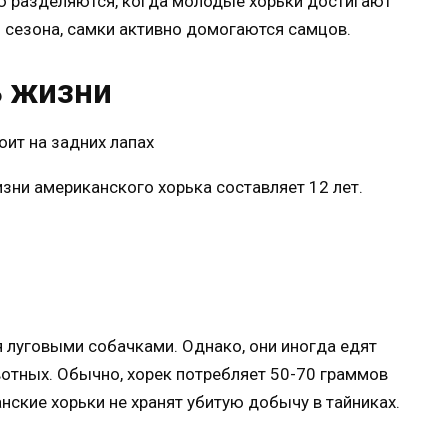
ю разделяются, когда молодые хорьки достигают
о сезона, самки активно домогаются самцов.
 жизни
зни американского хорька составляет 12 лет.
я луговыми собачками. Однако, они иногда едят
вотных. Обычно, хорек потребляет 50-70 граммов
нские хорьки не хранят убитую добычу в тайниках.