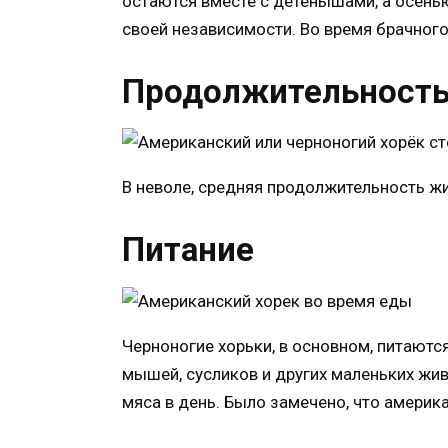
остаются вместе с детенышами, а осень
своей независимости. Во время брачног
Продолжительность
В неволе, средняя продолжительность жи
Питание
Черноногие хорьки, в основном, питаютс
мышей, сусликов и других маленьких жи
мяса в день. Было замечено, что америка