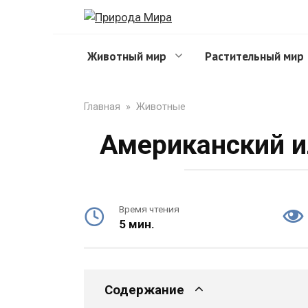
Перейти
к
контенту
Животный мир
Растительный мир
Главная
»
Животные
Американский и
Время чтения
5 мин.
Содержание