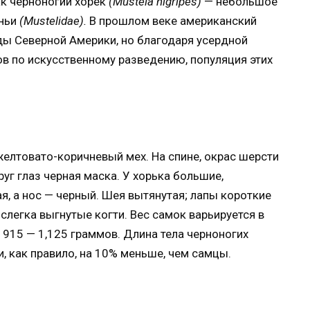
ак черноногий хорёк
(Mustela nigripes)
— небольшое
уньи
(
Mustelidae
).
В прошлом веке американский
ды Северной Америки, но благодаря усердной
в по искусственному разведению, популяция этих
желтовато-коричневый мех. На спине, окрас шерсти
руг глаз черная маска. У хорька большие,
я, а нос — черный. Шея вытянутая; лапы короткие
 слегка выгнутые когти. Вес самок варьируется в
 915 — 1,125 граммов. Длина тела черноногих
, как правило, на 10% меньше, чем самцы.