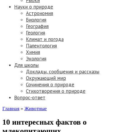
Рыбки
Науки о природе
Астрономия
Биология
География
Геология
Климат и погода
Палентология
Химия
Экология
Для школы
Доклады, сообщения и рассказы
Окружающий мир
Сочинения о природе
Стихотворения о природе
Вопрос-ответ
Главная
»
Животные
10 интересных фактов о
млекопитающих