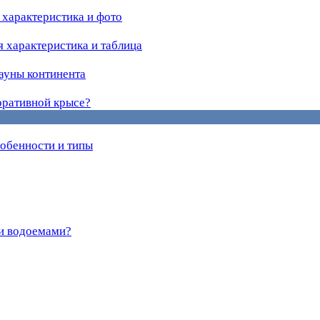
 характеристика и фото
 характеристика и таблица
ауны континента
оративной крысе?
обенности и типы
ми водоемами?