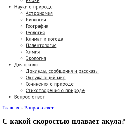
Рыбки
Науки о природе
Астрономия
Биология
География
Геология
Климат и погода
Палентология
Химия
Экология
Для школы
Доклады, сообщения и рассказы
Окружающий мир
Сочинения о природе
Стихотворения о природе
Вопрос-ответ
Главная
»
Вопрос-ответ
С какой скоростью плавает акула?