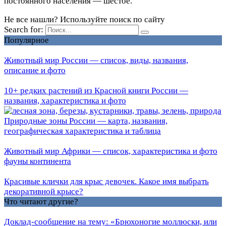
постоянного населения — шестое.
Не все нашли? Используйте поиск по сайту
Search for:
Популярное
Животный мир России — список, виды, названия,
описание и фото
10+ редких растений из Красной книги России —
названия, характеристика и фото
Природные зоны России — карта, названия,
географическая характеристика и таблица
Животный мир Африки — список, характеристика и фото
фауны континента
Красивые клички для крыс девочек. Какое имя выбрать
декоративной крысе?
Что читают другие?
Доклад-сообщение на тему: «Брюхоногие моллюски, или