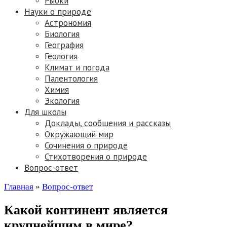
Рыбки
Науки о природе
Астрономия
Биология
География
Геология
Климат и погода
Палентология
Химия
Экология
Для школы
Доклады, сообщения и рассказы
Окружающий мир
Сочинения о природе
Стихотворения о природе
Вопрос-ответ
Главная
»
Вопрос-ответ
Какой континент является
крупнейшим в мире?