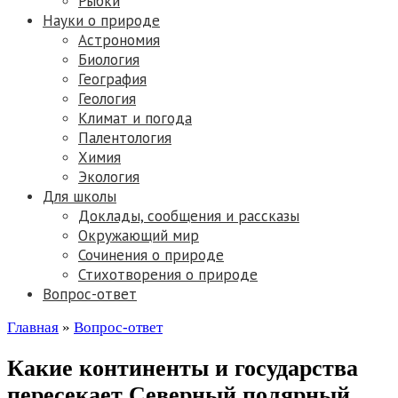
Рыбки
Науки о природе
Астрономия
Биология
География
Геология
Климат и погода
Палентология
Химия
Экология
Для школы
Доклады, сообщения и рассказы
Окружающий мир
Сочинения о природе
Стихотворения о природе
Вопрос-ответ
Главная
»
Вопрос-ответ
Какие континенты и государства
пересекает Северный полярный