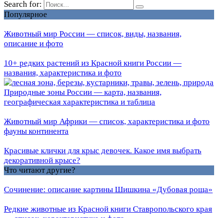
Search for:
Популярное
Животный мир России — список, виды, названия,
описание и фото
10+ редких растений из Красной книги России —
названия, характеристика и фото
Природные зоны России — карта, названия,
географическая характеристика и таблица
Животный мир Африки — список, характеристика и фото
фауны континента
Красивые клички для крыс девочек. Какое имя выбрать
декоративной крысе?
Что читают другие?
Сочинение: описание картины Шишкина «Дубовая роща»
Редкие животные из Красной книги Ставропольского края