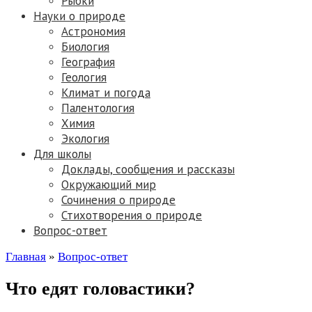
Рыбки
Науки о природе
Астрономия
Биология
География
Геология
Климат и погода
Палентология
Химия
Экология
Для школы
Доклады, сообщения и рассказы
Окружающий мир
Сочинения о природе
Стихотворения о природе
Вопрос-ответ
Главная
»
Вопрос-ответ
Что едят головастики?