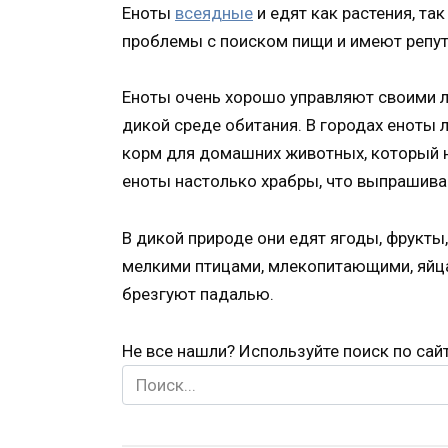
Еноты
всеядные
и едят как растения, та
проблемы с поиском пищи и имеют репут
Еноты очень хорошо управляют своими л
дикой среде обитания. В городах еноты 
корм для домашних животных, который 
еноты настолько храбры, что выпрашива
В дикой природе они едят ягоды, фрукты
мелкими птицами, млекопитающими, яйца
брезгуют падалью.
Не все нашли? Используйте поиск по сай
Search
for: