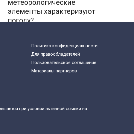
метеорологические
элементы характеризуют
погоду?
Политика конфиденциальности
Рельеф дна Северного
Для правообладателей
Ледовитого океана —
Пользовательское соглашение
карта и краткое описание
Материалы партнеров
ешается при условии активной ссылки на