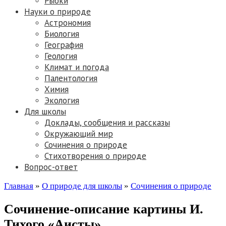
Рыбки
Науки о природе
Астрономия
Биология
География
Геология
Климат и погода
Палентология
Химия
Экология
Для школы
Доклады, сообщения и рассказы
Окружающий мир
Сочинения о природе
Стихотворения о природе
Вопрос-ответ
Главная
»
О природе для школы
»
Сочинения о природе
Сочинение-описание картины И.
Тихого «Аисты»