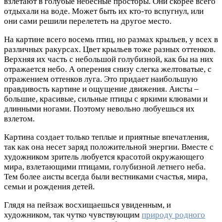
взлетают в голубые небесные просторы. Они скорее всего
отдыхали на воде. Может быть их кто-то вспугнул, или
они сами решили перелететь на другое место.
На картине всего восемь птиц, но размах крыльев, у всех в
различных ракурсах. Цвет крыльев тоже разных оттенков.
Верхняя их часть с небольшой голубизной, как бы на них
отражается небо. А оперения снизу слегка желтоватые, с
отражением оттенков луга. Это придает наибольшую
правдивость картине и ощущение движения. Аисты –
большие, красивые, сильные птицы с яркими клювами и
длинными ногами. Поэтому невольно любуешься их
взлетом.
Картина создает только теплые и приятные впечатления,
так как она несет заряд положительной энергии. Вместе с
художником зритель любуется красотой окружающего
мира, взлетающими птицами, голубизной летнего неба.
Тем более аисты всегда были вестниками счастья, мира,
семьи и рождения детей.
Глядя на пейзаж восхищаешься увиденным, и
художником, так чутко чувствующим
природу родного