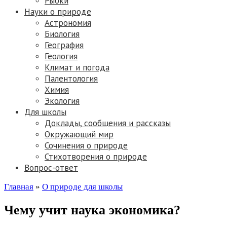
Рыбки
Науки о природе
Астрономия
Биология
География
Геология
Климат и погода
Палентология
Химия
Экология
Для школы
Доклады, сообщения и рассказы
Окружающий мир
Сочинения о природе
Стихотворения о природе
Вопрос-ответ
Главная
»
О природе для школы
Чему учит наука экономика?