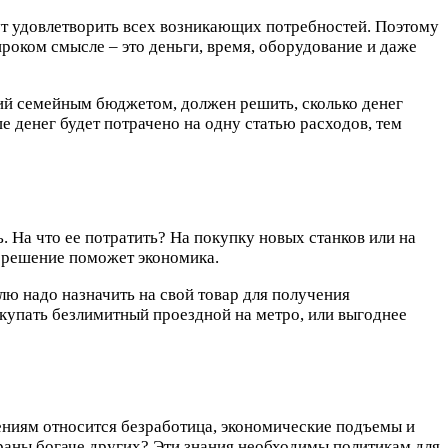
ут удовлетворить всех возникающих потребностей. Поэтому
роком смысле – это деньги, время, оборудование и даже
ий семейным бюджетом, должен решить, сколько денег
ше денег будет потрачено на одну статью расходов, тем
 На что ее потратить? На покупку новых станков или на
 решение поможет экономика.
лю надо назначить на свой товар для получения
купать безлимитный проездной на метро, или выгоднее
ениям относится безработица, экономические подъемы и
раны богаче других? Эти знания необходимы политикам для