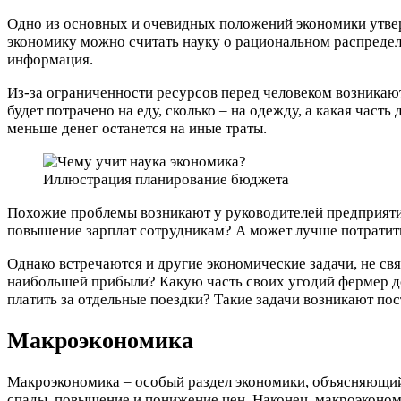
Одно из основных и очевидных положений экономики утвер
экономику можно считать науку о рациональном распредел
информация.
Из-за ограниченности ресурсов перед человеком возникаю
будет потрачено на еду, сколько – на одежду, а какая част
меньше денег останется на иные траты.
Иллюстрация планирование бюджета
Похожие проблемы возникают у руководителей предприятий.
повышение зарплат сотрудникам? А может лучше потратить
Однако встречаются и другие экономические задачи, не св
наибольшей прибыли? Какую часть своих угодий фермер до
платить за отдельные поездки? Такие задачи возникают по
Макроэкономика
Макроэкономика – особый раздел экономики, объясняющий 
спады, повышение и понижение цен. Наконец, макроэконом