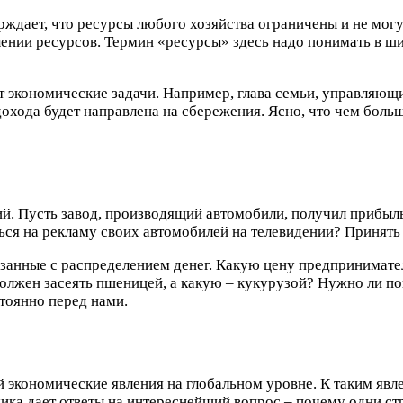
ждает, что ресурсы любого хозяйства ограничены и не мог
ении ресурсов. Термин «ресурсы» здесь надо понимать в ши
т экономические задачи. Например, глава семьи, управляющ
ь дохода будет направлена на сбережения. Ясно, что чем боль
 Пусть завод, производящий автомобили, получил прибыль.
ся на рекламу своих автомобилей на телевидении? Принять
язанные с распределением денег. Какую цену предпринимате
лжен засеять пшеницей, а какую – кукурузой? Нужно ли по
стоянно перед нами.
экономические явления на глобальном уровне. К таким явл
ика дает ответы на интереснейший вопрос – почему одни ст