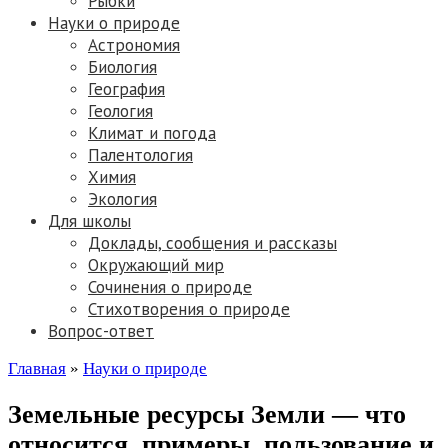
Рыбки
Науки о природе
Астрономия
Биология
География
Геология
Климат и погода
Палентология
Химия
Экология
Для школы
Доклады, сообщения и рассказы
Окружающий мир
Сочинения о природе
Стихотворения о природе
Вопрос-ответ
Главная
»
Науки о природе
Земельные ресурсы Земли — что
относится, примеры, пользование и