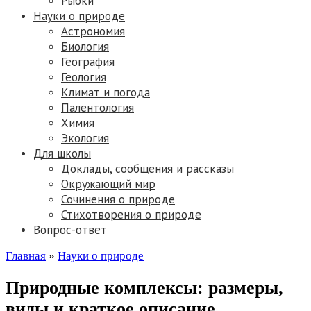
Рыбки
Науки о природе
Астрономия
Биология
География
Геология
Климат и погода
Палентология
Химия
Экология
Для школы
Доклады, сообщения и рассказы
Окружающий мир
Сочинения о природе
Стихотворения о природе
Вопрос-ответ
Главная
»
Науки о природе
Природные комплексы: размеры,
виды и краткое описание