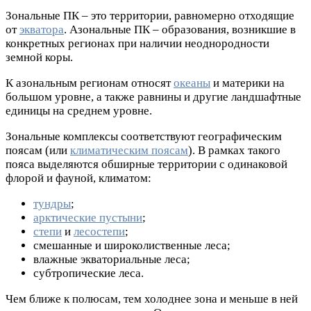
Зональные ПК – это территории, равномерно отходящие
от
экватора
. Азональные ПК – образования, возникшие в
конкретных регионах при наличии неоднородности
земной коры.
К азональным регионам относят
океаны
и материки на
большом уровне, а также равнины и другие ландшафтные
единицы на среднем уровне.
Зональные комплексы соответствуют географическим
поясам (или
климатическим поясам
). В рамках такого
пояса выделяются обширные территории с одинаковой
флорой и фауной, климатом:
тундры
;
арктические пустыни
;
степи
и
лесостепи
;
смешанные и широколиственные леса;
влажные экваториальные леса;
субтропические леса.
Чем ближе к полюсам, тем холоднее зона и меньше в ней