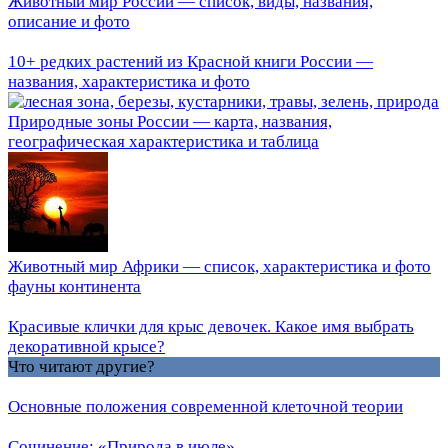
Животный мир России — список, виды, названия,
описание и фото
10+ редких растений из Красной книги России —
названия, характеристика и фото
Природные зоны России — карта, названия,
географическая характеристика и таблица
Животный мир Африки — список, характеристика и фото
фауны континента
Красивые клички для крыс девочек. Какое имя выбрать
декоративной крысе?
Что читают другие?
Основные положения современной клеточной теории
Сочинение: «Природа в июле»