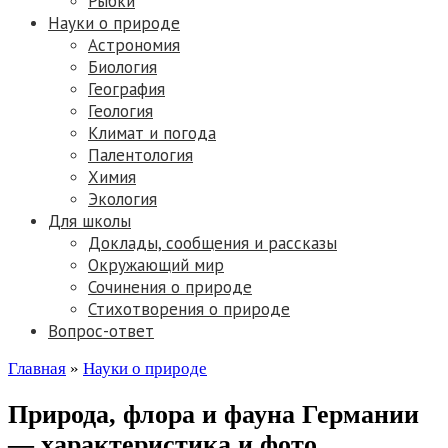
Рыбки
Науки о природе
Астрономия
Биология
География
Геология
Климат и погода
Палентология
Химия
Экология
Для школы
Доклады, сообщения и рассказы
Окружающий мир
Сочинения о природе
Стихотворения о природе
Вопрос-ответ
Главная
»
Науки о природе
Природа, флора и фауна Германии
— характеристика и фото