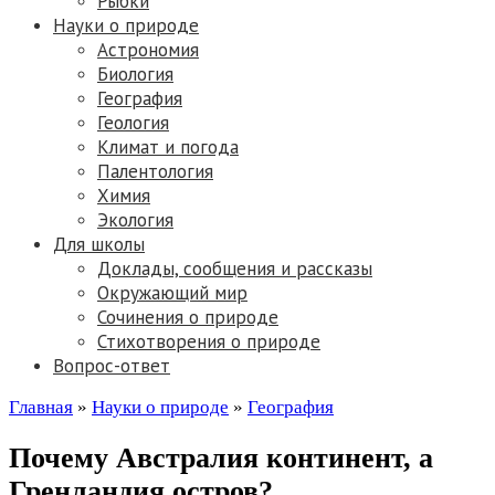
Рыбки
Науки о природе
Астрономия
Биология
География
Геология
Климат и погода
Палентология
Химия
Экология
Для школы
Доклады, сообщения и рассказы
Окружающий мир
Сочинения о природе
Стихотворения о природе
Вопрос-ответ
Главная
»
Науки о природе
»
География
Почему Австралия континент, а
Гренландия остров?