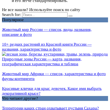
и его легче стандартизировать.
Не все нашли? Используйте поиск по сайту
Search for:
Популярное
Животный мир России — список, виды, названия,
описание и фото
10+ редких растений из Красной книги России —
названия, характеристика и фото
Природные зоны России — карта, названия,
географическая характеристика и таблица
Животный мир Африки — список, характеристика и фото
фауны континента
Красивые клички для крыс девочек. Какое имя выбрать
декоративной крысе?
Что читают другие?
Территории каких стран охватывает пустыня Сахара?