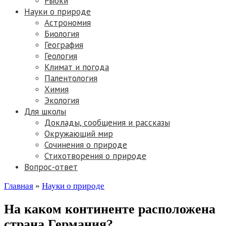
Рыбки
Науки о природе
Астрономия
Биология
География
Геология
Климат и погода
Палентология
Химия
Экология
Для школы
Доклады, сообщения и рассказы
Окружающий мир
Сочинения о природе
Стихотворения о природе
Вопрос-ответ
Главная
»
Науки о природе
На каком континенте расположена
страна Германия?