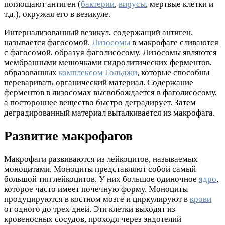
поглощают антиген (
бактерии
,
вирусы
, мертвые клетки и
т.д.), окружая его в везикуле.
Интернализованный везикул, содержащий антиген,
называется фагосомой.
Лизосомы
в макрофаге сливаются
с фагосомой, образуя фаголисосому. Лизосомы являются
мембранными мешочками гидролитических ферментов,
образованных
комплексом Гольджи
, которые способны
переваривать органический материал. Содержание
ферментов в лизосомах высвобождается в фаголисосому,
а постороннее вещество быстро деградирует. Затем
деградированный материал выталкивается из макрофага.
Развитие макрофагов
Макрофаги развиваются из лейкоцитов, называемых
моноцитами. Моноциты представляют собой самый
большой тип лейкоцитов. У них большое одиночное
ядро
,
которое часто имеет почечную форму. Моноциты
продуцируются в костном мозге и циркулируют в
крови
от одного до трех дней. Эти клетки выходят из
кровеносных сосудов, проходя через эндотелий