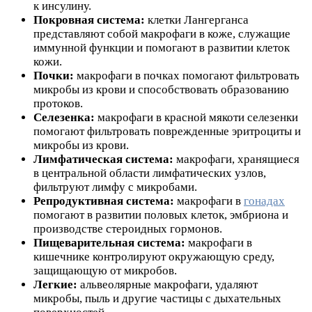
к инсулину.
Покровная система:
клетки Лангерганса
представляют собой макрофаги в коже, служащие
иммунной функции и помогают в развитии клеток
кожи.
Почки:
макрофаги в почках помогают фильтровать
микробы из крови и способствовать образованию
протоков.
Селезенка:
макрофаги в красной мякоти селезенки
помогают фильтровать поврежденные эритроциты и
микробы из крови.
Лимфатическая система:
макрофаги, хранящиеся
в центральной области лимфатических узлов,
фильтруют лимфу с микробами.
Репродуктивная система:
макрофаги в
гонадах
помогают в развитии половых клеток, эмбриона и
производстве стероидных гормонов.
Пищеварительная система:
макрофаги в
кишечнике контролируют окружающую среду,
защищающую от микробов.
Легкие:
альвеолярные макрофаги, удаляют
микробы, пыль и другие частицы с дыхательных