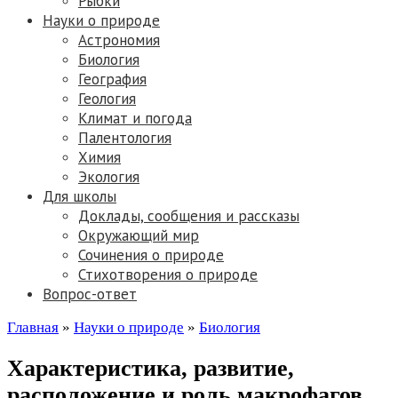
Рыбки
Науки о природе
Астрономия
Биология
География
Геология
Климат и погода
Палентология
Химия
Экология
Для школы
Доклады, сообщения и рассказы
Окружающий мир
Сочинения о природе
Стихотворения о природе
Вопрос-ответ
Главная
»
Науки о природе
»
Биология
Характеристика, развитие,
расположение и роль макрофагов