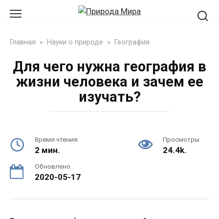
Перейти
к
контенту
Главная
»
Науки о природе
»
География
Для чего нужна география в
жизни человека и зачем ее
изучать?
Время чтения
Просмотры
2 мин.
24.4k.
Обновлено
2020-05-17