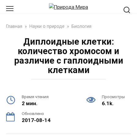
Перейти
к
контенту
Главная
»
Науки о природе
»
Биология
Диплоидные клетки:
количество хромосом и
различие с гаплоидными
клетками
Время чтения
Просмотры
2 мин.
6.1k.
Обновлено
2017-08-14