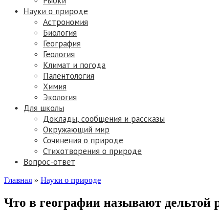
Рыбки
Науки о природе
Астрономия
Биология
География
Геология
Климат и погода
Палентология
Химия
Экология
Для школы
Доклады, сообщения и рассказы
Окружающий мир
Сочинения о природе
Стихотворения о природе
Вопрос-ответ
Главная
»
Науки о природе
Что в географии называют дельтой 