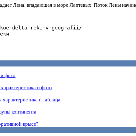
ладает Лена, впадающая в море Лаптевых. Поток Лены начинае
koe-delta-reki-v-geografii/

еки

 и фото
 характеристика и фото
 характеристика и таблица
ауны континента
оративной крысе?