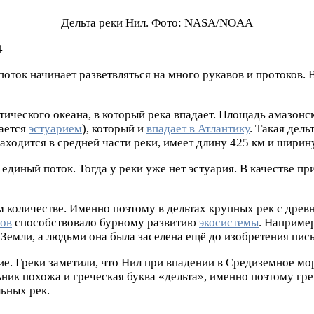
Дельта реки Нил. Фото: NASA/NOAA
4
поток начинает разветвляться на много рукавов и протоков.
ического океана, в который река впадает. Площадь амазонско
вается
эстуарием
), который и
впадает в Атлантику
. Такая дел
находится в средней части реки, имеет длину 425 км и ширину
 единый поток. Тогда у реки уже нет эстуария. В качестве п
м количестве. Именно поэтому в дельтах крупных рек с древ
сов
способствовало бурному развитию
экосистемы
. Например
Земли, а людьми она была заселена ещё до изобретения пис
е. Греки заметили, что Нил при впадении в Средиземное мо
ник похожа и греческая буква «дельта», именно поэтому гре
льных рек.