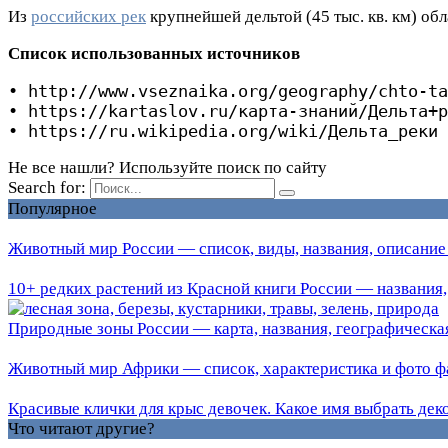
Из
российских рек
крупнейшей дельтой (45 тыс. кв. км) об
Список использованных источников
• http://www.vseznaika.org/geography/chto-ta
• https://kartaslov.ru/карта-знаний/Дельта+р
• https://ru.wikipedia.org/wiki/Дельта_реки
Не все нашли? Используйте поиск по сайту
Search for:
Популярное
Животный мир России — список, виды, названия, описание
10+ редких растений из Красной книги России — названия,
Природные зоны России — карта, названия, географическая
Животный мир Африки — список, характеристика и фото ф
Красивые клички для крыс девочек. Какое имя выбрать дек
Что читают другие?