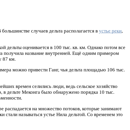
 В большинстве случаев дельта располагается в
устье реки
,
й дельты оценивается в 100 тыс. кв. км. Однако потом все
ьта получила название внутренней. Ещё одним примером
 87 км.
римера можно привести Ганг, чья дельта площадью 106 тыс.
нейших времен селились люди, ведь сельское хозяйство
, в дельте Меконга было обнаружено порядка 10 тыс.
ьменности.
ре распадается на множество потоков, которые занимают
ки стали называться устье Нила дельтой. Со временем это