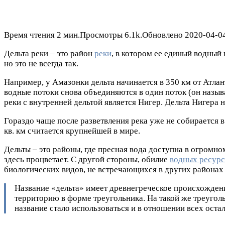
Время чтения
2 мин.
Просмотры
6.1k.
Обновлено
2020-04-0
Дельта реки – это район
реки
, в котором ее единый водный 
но это не всегда так.
Например, у Амазонки дельта начинается в 350 км от Атлант
водные потоки снова объединяются в один поток (он назы
реки с внутренней дельтой является Нигер. Дельта Нигера 
Гораздо чаще после разветвления река уже не собирается в
кв. км считается крупнейшей в мире.
Дельты – это районы, где пресная вода доступна в огромно
здесь процветает. С другой стороны, обилие
водных ресур
биологических видов, не встречающихся в других районах 
Название «дельта» имеет древнегреческое происхождени
территорию в форме треугольника. На такой же треуголь
название стало использоваться и в отношении всех оста