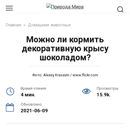
Перейти
к
контенту
Главная
»
Домашние животные
Можно ли кормить
декоративную крысу
шоколадом?
Фото: Alexey Krasavin / www.flickr.com
Время чтения
Просмотры
4 мин.
15.9k.
Обновлено
2021-06-09