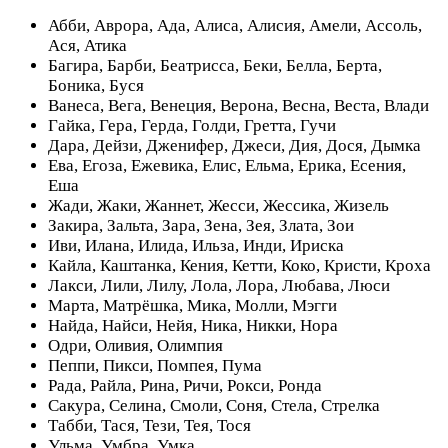
Абби, Аврора, Ада, Алиса, Алисия, Амели, Ассоль,
Ася, Атика
Багира, Барби, Беатрисса, Беки, Белла, Берта,
Боника, Буся
Ванеса, Вега, Венеция, Верона, Весна, Веста, Влади
Гайка, Гера, Герда, Голди, Гретта, Гучи
Дара, Дейзи, Дженифер, Джеси, Дия, Дося, Дымка
Ева, Егоза, Ежевика, Елис, Ельма, Ерика, Есения,
Еша
Жади, Жаки, Жаннет, Жесси, Жессика, Жизель
Закира, Зальта, Зара, Зена, Зея, Злата, Зои
Иви, Илана, Илида, Ильза, Инди, Ириска
Кайла, Каштанка, Кения, Кетти, Коко, Кристи, Кроха
Лакси, Лили, Лилу, Лола, Лора, Любава, Люси
Марта, Матрёшка, Мика, Молли, Мэгги
Найда, Найси, Нейя, Ника, Никки, Нора
Одри, Оливия, Олимпия
Пеппи, Пикси, Помпея, Пума
Рада, Райла, Рина, Ричи, Рокси, Ронда
Сакура, Селина, Смоли, Соня, Стела, Стрелка
Табби, Тася, Тези, Тея, Тося
Ульма, Умбра, Умка